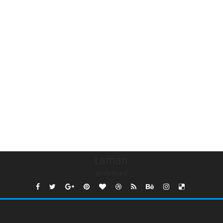
Laman
undefined