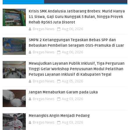
PEMBACA
Krisis SMK Andalusia Jatibarang Brebes: Murid Hanya
11 Siswa, Gaji Guru Nunggak 5 Bulan, hingga Proyek
Rehab Rp565 Juta Disorot
Bregas News
Aug 06, 2026
SMPN 2 Ketanggungan Tegaskan Bebas SPP dan
Bebaskan Pembelian Seragam OSIS-Pramuka di Luar
Bregas News
Aug 06, 2026
​Mewujudkan Layanan Publik Inklusif, Tiga Perguruan
Tinggi Gelar Workshop Penyusunan Modul Pelatihan
Petugas Layanan Inklusif di Kabupaten Tegal
Bregas News
Aug 05, 2026
Jangan Menaburkan Garam pada Luka
Bregas News
Aug 03, 2026
Menangkis Angin Menjadi Pedang
Bregas News
Aug 03, 2026