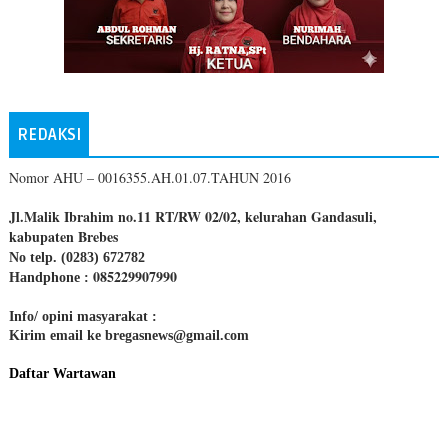
REDAKSI
Nomor AHU – 0016355.AH.01.07.TAHUN 2016
Jl.Malik Ibrahim no.11 RT/RW 02/02, kelurahan Gandasuli,
kabupaten Brebes
No telp. (0283) 672782
085229907990
Handphone :
Info/ opini masyarakat :
Kirim email ke bregasnews@gmail.com
Daftar Wartawan