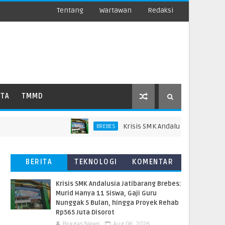
Tentang
Wartawan
Redaksi
ATA
TMMD
Krisis SMK Andalusia Jatibarang Brebes
BREBES
BERITA
TEKNOLOGI
KOMENTAR
TERBARU
PEMBACA
Krisis SMK Andalusia Jatibarang Brebes:
Murid Hanya 11 Siswa, Gaji Guru
Nunggak 5 Bulan, hingga Proyek Rehab
Rp565 Juta Disorot
Bregas News
Aug 06, 2026