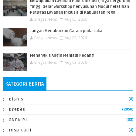
​Mewujudkan Layanan Publik Inklusif, Tiga Perguruan
Tinggi Gelar Workshop Penyusunan Modul Pelatihan
Petugas Layanan Inklusif di Kabupaten Tegal
Bregas News
Aug 05, 2026
Jangan Menaburkan Garam pada Luka
Bregas News
Aug 03, 2026
Menangkis Angin Menjadi Pedang
Bregas News
Aug 03, 2026
KATEGORI BERITA
(8)
Bisnis
(2050)
Brebes
(38)
GNPK RI
(4)
Inspiratif