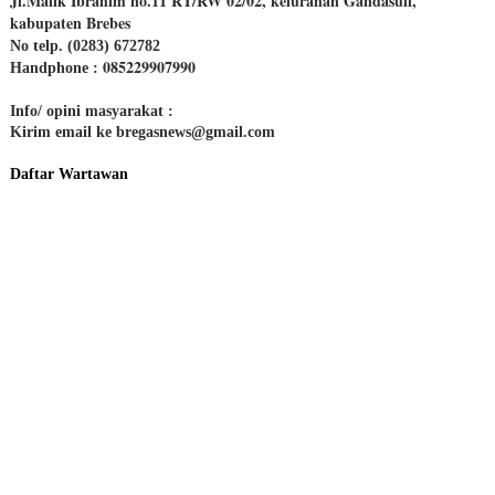
Jl.Malik Ibrahim no.11 RT/RW 02/02, kelurahan Gandasuli,
kabupaten Brebes
No telp. (0283) 672782
085229907990
Handphone :
Info/ opini masyarakat :
Kirim email ke bregasnews@gmail.com
Daftar Wartawan