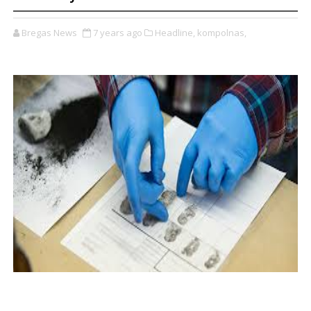
Bregas News
7 years ago
Headline,
kompolnas,