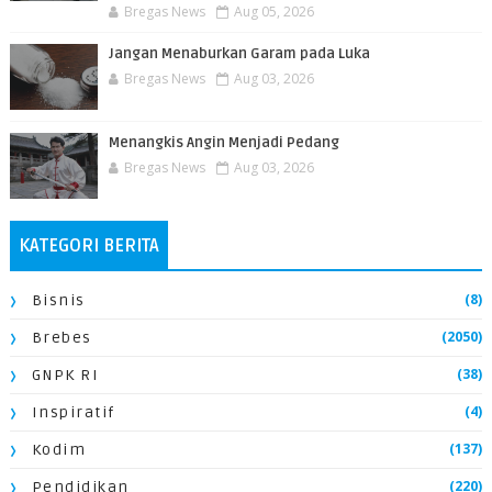
Bregas News
Aug 05, 2026
Jangan Menaburkan Garam pada Luka
Bregas News
Aug 03, 2026
Menangkis Angin Menjadi Pedang
Bregas News
Aug 03, 2026
KATEGORI BERITA
(8)
Bisnis
(2050)
Brebes
(38)
GNPK RI
(4)
Inspiratif
(137)
Kodim
(220)
Pendidikan