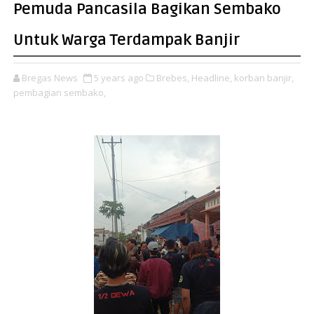
Pemuda Pancasila Bagikan Sembako
Untuk Warga Terdampak Banjir
Bregas News
5 years ago
Brebes,
Headline,
korban banjir,
pembagian sembako,