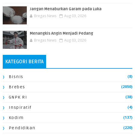
Jangan Menaburkan Garam pada Luka
Bregas News
Aug 03, 2026
Menangkis Angin Menjadi Pedang
Bregas News
Aug 03, 2026
KATEGORI BERITA
(8)
Bisnis
(2050)
Brebes
(38)
GNPK RI
(4)
Inspiratif
(137)
Kodim
(220)
Pendidikan