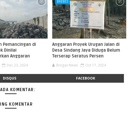
BREBES
m Pemancingan di
Anggaran Proyek Urugan Jalan di
 Dinilai
Desa Sindang Jaya Diduga Belum
kan Anggaran
Terserap Seratus Persen
Dec 23, 2024
Bregas News
Oct 17, 2024
DISQUS
FACEBOOK
 ADA KOMENTAR:
ING KOMENTAR