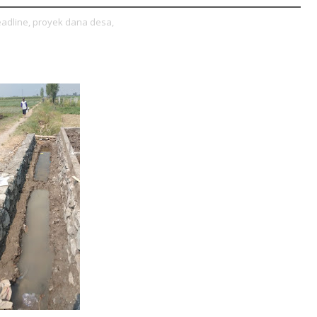
adline,
proyek dana desa,