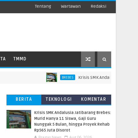
Tentang
Wartawan
Redaksi
ATA
TMMD
Krisis SMK Andalusia Jatibarang Bre
BREBES
BERITA
TEKNOLOGI
KOMENTAR
TERBARU
PEMBACA
Krisis SMK Andalusia Jatibarang Brebes:
Murid Hanya 11 Siswa, Gaji Guru
Nunggak 5 Bulan, hingga Proyek Rehab
Rp565 Juta Disorot
Bregas News
Aug 06, 2026