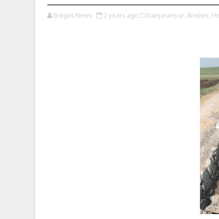
Bregas News
2 years ago
banjaranyar,
Brebes,
He