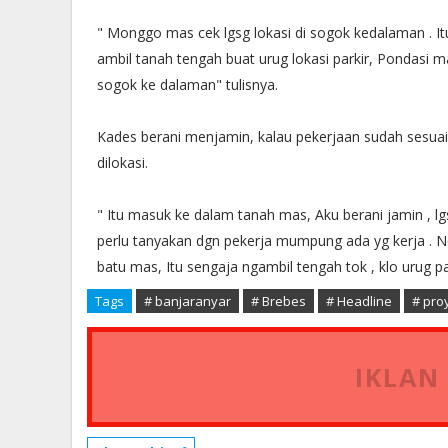
" Monggo mas cek lgsg lokasi di sogok kedalaman . It
ambil tanah tengah buat urug lokasi parkir, Pondasi
sogok ke dalaman" tulisnya.
Kades berani menjamin, kalau pekerjaan sudah sesuai
dilokasi.
" Itu masuk ke dalam tanah mas, Aku berani jamin , lg
perlu tanyakan dgn pekerja mumpung ada yg kerja . Ne
batu mas, Itu sengaja ngambil tengah tok , klo urug p
Tags
# banjaranyar
# Brebes
# Headline
# pro
IKLAN