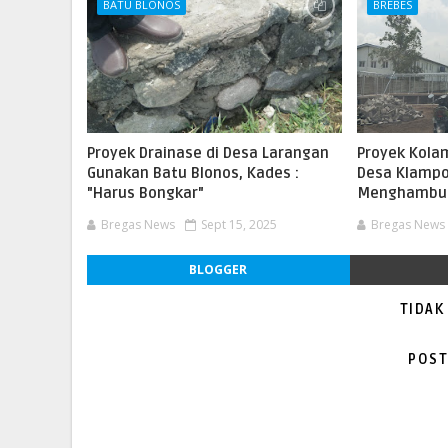
BATU BLONOS
BREBES
Proyek Drainase di Desa Larangan
Proyek Kola
Gunakan Batu Blonos, Kades :
Desa Klampok
"Harus Bongkar"
Menghambur
Bregas News
Sept 15, 2025
Bregas News
BLOGGER
TIDAK
POST