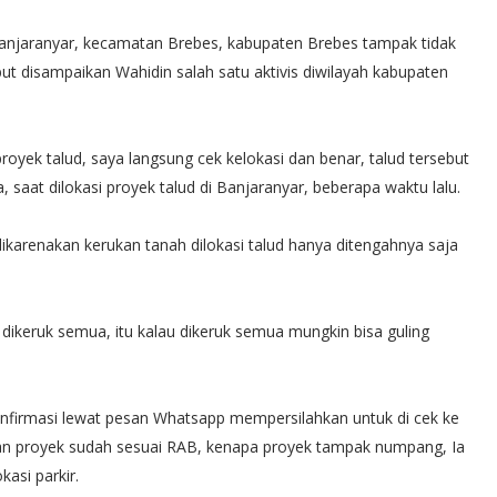
Banjaranyar, kecamatan Brebes, kabupaten Brebes tampak tidak
but disampaikan Wahidin salah satu aktivis diwilayah kabupaten
proyek talud, saya langsung cek kelokasi dan benar, talud tersebut
saat dilokasi proyek talud di Banjaranyar, beberapa waktu lalu.
dikarenakan kerukan tanah dilokasi talud hanya ditengahnya saja
k dikeruk semua, itu kalau dikeruk semua mungkin bisa guling
onfirmasi lewat pesan Whatsapp mempersilahkan untuk di cek ke
aan proyek sudah sesuai RAB, kenapa proyek tampak numpang, Ia
asi parkir.