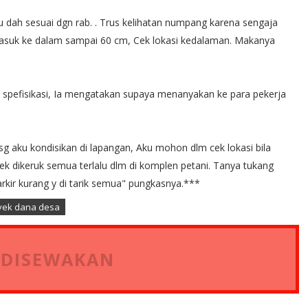
u dah sesuai dgn rab. . Trus kelihatan numpang karena sengaja
 masuk ke dalam sampai 60 cm, Cek lokasi kedalaman. Makanya
 spefisikasi, Ia mengatakan supaya menanyakan ke para pekerja
sg aku kondisikan di lapangan, Aku mohon dlm cek lokasi bila
k dikeruk semua terlalu dlm di komplen petani. Tanya tukang
arkir kurang y di tarik semua" pungkasnya.***
yek dana desa
 DISEWAKAN