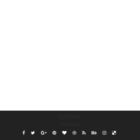
Laman
undefined