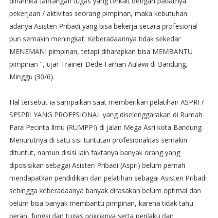
dinamika tantangan tugas yang terkait dengan padatnya
pekerjaan / aktivitas seorang pimpinan, maka kebutuhan
adanya Asisten Pribadi yang bisa bekerja secara profesional
pun semakin meningkat. Keberadaannya tidak sekedar
MENEMANI pimpinan, tetapi diharapkan bisa MEMBANTU
pimpinan ", ujar Trainer Dede Farhan Aulawi di Bandung,
Minggu (30/6).
Hal tersebut ia sampaikan saat memberikan pelatihan ASPRI /
SESPRI YANG PROFESIONAL yang diselenggarakan di Rumah
Para Pecinta Ilmu (RUMPPI) di jalan Mega Asri kota Bandung.
Menurutnya di satu sisi tuntutan profesionalitas semakin
dituntut, namun disisi lain faktanya banyak orang yang
diposisikan sebagai Asisten Pribadi (Aspri) belum pernah
mendapatkan pendidikan dan pelatihan sebagai Asisten Pribadi
sehingga keberadaanya banyak dirasakan belum optimal dan
belum bisa banyak membantu pimpinan, karena tidak tahu
peran, fungsi dan tugas pokoknya serta perilaku dan