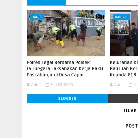
BANJIR
BANSOS
Polres Tegal Bersama Polsek
Kelurahan K
Jatinegara Laksanakan Kerja Bakti
Bantuan Ber
Pascabanjir di Desa Capar
Kepada 818
Admin
Feb 03, 2026
Admin
No
BLOGGER
TIDAK
POST