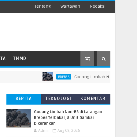
Tentang
Wartawan
Redaksi
ATA
TMMD
​Gudang Limbah Non-B3 di Larangan B
BREBES
BERITA
TEKNOLOGI
KOMENTAR
TERBARU
PEMBACA
​Gudang Limbah Non-B3 di Larangan
Brebes Terbakar, 8 Unit Damkar
Dikerahkan
Admin
Aug 08, 2026