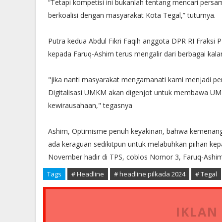
“Tetapi kompetisi ini bukanlah tentang mencari persa
berkoalisi dengan masyarakat Kota Tegal,” tuturnya.
Putra kedua Abdul Fikri Faqih anggota DPR RI Fraksi 
kepada Faruq-Ashim terus mengalir dari berbagai kala
"jika nanti masyarakat mengamanati kami menjadi p
Digitalisasi UMKM akan digenjot untuk membawa UMK
kewirausahaan," tegasnya
Ashim, Optimisme penuh keyakinan, bahwa kemenanga
ada keraguan sedikitpun untuk melabuhkan piihan ke
November hadir di TPS, coblos Nomor 3, Faruq-Ashim
Tags
# Headline
# headline pilkada 2024
# Tegal
IKLAN