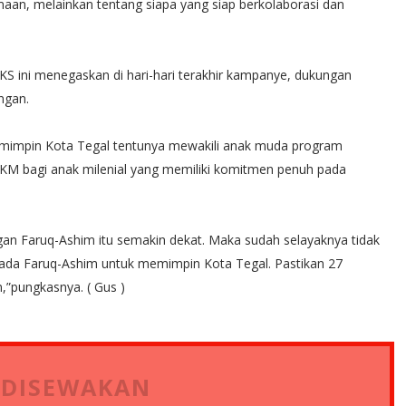
maan, melainkan tentang siapa yang siap berkolaborasi dan
PKS ini menegaskan di hari-hari terakhir kampanye, dukungan
ngan.
emimpin Kota Tegal tentunya mewakili anak muda program
M bagi anak milenial yang memiliki komitmen penuh pada
n Faruq-Ashim itu semakin dekat. Maka sudah selayaknya tidak
pada Faruq-Ashim untuk memimpin Kota Tegal. Pastikan 27
,”pungkasnya. ( Gus )
 DISEWAKAN