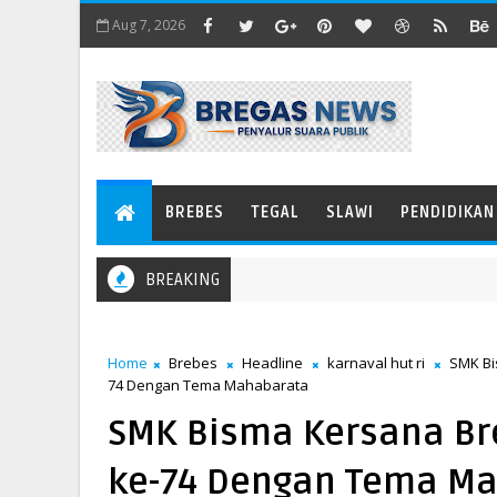
Aug 7, 2026
BREBES
TEGAL
SLAWI
PENDIDIKAN
BREAKING
Menjadi Pedang
Home
Brebes
Headline
karnaval hut ri
SMK B
74 Dengan Tema Mahabarata
SMK Bisma Kersana Bre
ke-74 Dengan Tema M