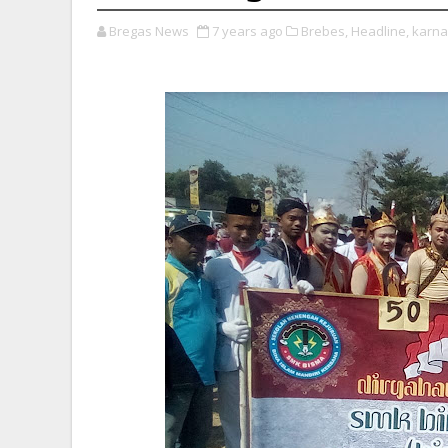
Bregas News
7 years ago
Brebes,
Headline,
karnav