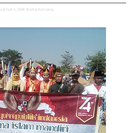
al hut ri,
SMK Bisma Kersana,