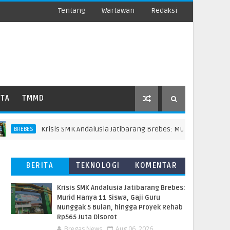
Tentang
Wartawan
Redaksi
ATA
TMMD
Krisis SMK Andalusia Jatibarang Brebes: Murid Hanya 11 Siswa, 
EBES
BERITA
TEKNOLOGI
KOMENTAR
TERBARU
PEMBACA
Krisis SMK Andalusia Jatibarang Brebes:
Murid Hanya 11 Siswa, Gaji Guru
Nunggak 5 Bulan, hingga Proyek Rehab
Rp565 Juta Disorot
Bregas News
Aug 06, 2026