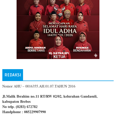
REDAKSI
Nomor AHU – 0016355.AH.01.07.TAHUN 2016
Jl.Malik Ibrahim no.11 RT/RW 02/02, kelurahan Gandasuli,
kabupaten Brebes
No telp. (0283) 672782
085229907990
Handphone :