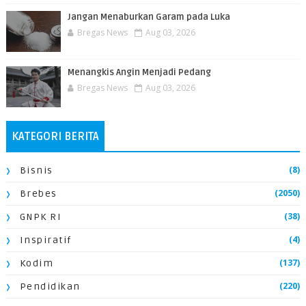
Jangan Menaburkan Garam pada Luka
Bregas News
Aug 03, 2026
Menangkis Angin Menjadi Pedang
Bregas News
Aug 03, 2026
KATEGORI BERITA
(8)
Bisnis
(2050)
Brebes
(38)
GNPK RI
(4)
Inspiratif
(137)
Kodim
(220)
Pendidikan