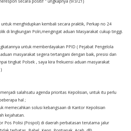
erespon secara positif " ungkapnya (9/3/21)
ntuk menghidupkan kembali secara praktik, Perkap no 24
lik di lingkungan Polri,mengingat aduan Masyarakat cukup tinggi.
ingkatannya untuk memberdayakan PPID ( Pejabat Pengelola
duan masyarakat segera tertangani dengan baik, presisi dan
mpai tingkat Polsek , saya kira frekuensi aduan masyarakat
1)
jadi salahsatu agenda prioritas Kepolisian, untuk itu perlu
beberapa hal ;
tuk memecahkan solusi kebangsaan di Kantor Kepolisian
h kejahatan.
r Pos Polisi (Pospol) di daerah perbatasan terutama jalur
tidak terbatas, Babel, Kepri, Pontianak, Aceh, dll)