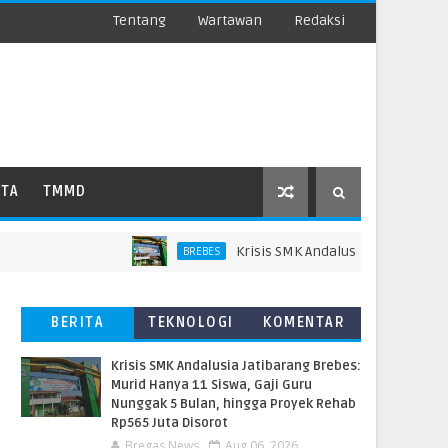
Tentang
Wartawan
Redaksi
ATA
TMMD
Krisis SMK Andalusia Jatibarang Brebes
BREBES
BERITA
TEKNOLOGI
KOMENTAR
TERBARU
PEMBACA
Krisis SMK Andalusia Jatibarang Brebes:
Murid Hanya 11 Siswa, Gaji Guru
Nunggak 5 Bulan, hingga Proyek Rehab
Rp565 Juta Disorot
Bregas News
Aug 06, 2026