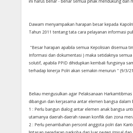
ini harus benar - benar semua pihak mendukung dan m
Dawam menyampaikan harapan besar kepada Kapolri u
Tahun 2011 tentang tata cara pelayanan informasi pub
"Besar harapan apabila semua Kepolisian disemua t
Informasi dan dokumentasi ) maka setidaknya semua a
solutif, apabila PPID dihidupkan kembali fungsinya sa
terhadap kinerja Polri akan semakin menurun " (9/3/2
Beliau mengusulkan agar Pelaksanaan Harkamtibmas men
dibangun dan kerjasama antar elemen bangsa dalam 
1 : Perlu bangun dialog antar elemen anak bangsa un
utamanya daerah-daerah rawan konflik dan zona mera
2 : Perlu penambahan personil anggota polri dan Kanto
lintasan peredaran narkoba dari luar negeri (misal dan 