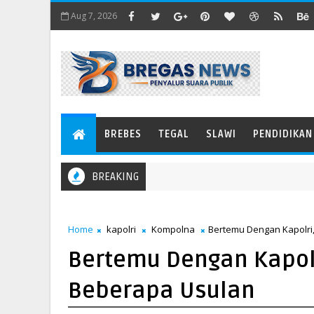
Aug 7, 2026
BREBES
TEGAL
SLAWI
PENDIDIKAN
BREAKING
Menangkis Angin Menjadi Pedang
KEL
Home
kapolri
Kompolna
Bertemu Dengan Kapolr
Bertemu Dengan Kapol
Beberapa Usulan