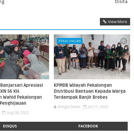
ing
Disita
View More
PEKALONGAN
Banjarsari Apresiasi
KPMDB Wilayah Pekalongan
KN 56 KH.
Distribusi Bantuan Kepada Warga
n Wahid Pekalongan
Terdampak Banjir Brebes
 Penghijauan
Bregas News
Jan 11, 2023
Aug 09, 2023
DISQUS
FACEBOOK