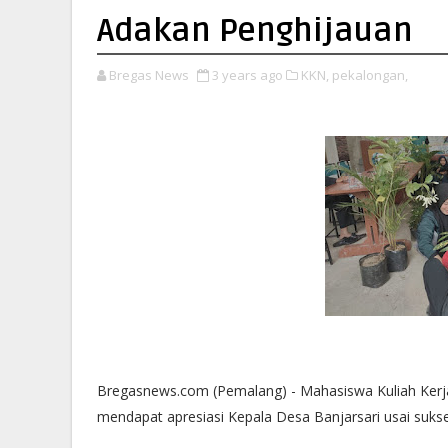
Adakan Penghijauan
Bregas News
3 years ago
KKN,
pekalongan,
Bregasnews.com (Pemalang) - Mahasiswa Kuliah Kerj
mendapat apresiasi Kepala Desa Banjarsari usai suk