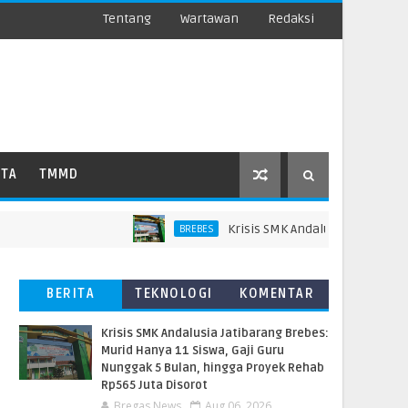
Tentang
Wartawan
Redaksi
ATA
TMMD
Krisis SMK Andalusia Jatibarang Bre
BREBES
BERITA
TEKNOLOGI
KOMENTAR
TERBARU
PEMBACA
Krisis SMK Andalusia Jatibarang Brebes:
Murid Hanya 11 Siswa, Gaji Guru
Nunggak 5 Bulan, hingga Proyek Rehab
Rp565 Juta Disorot
Bregas News
Aug 06, 2026