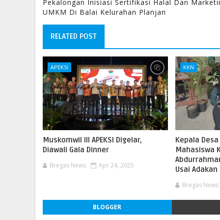
Pekalongan Inisiasi Sertifikasi Halal Dan Market
UMKM Di Balai Kelurahan Planjan
RELATED POST
APEKSI
KKN
Muskomwil III APEKSI Digelar,
Kepala Desa 
Diawali Gala Dinner
Mahasiswa K
Abdurrahma
Bregas News
Apr 24, 2025
Usai Adakan
Bregas News
BLOGGER