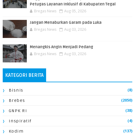
Petugas Layanan Inklusif di Kabupaten Tegal
Bregas News
Aug 05, 2026
Jangan Menaburkan Garam pada Luka
Bregas News
Aug 03, 2026
Menangkis Angin Menjadi Pedang
Bregas News
Aug 03, 2026
KATEGORI BERITA
(8)
Bisnis
(2050)
Brebes
(38)
GNPK RI
(4)
Inspiratif
(137)
Kodim