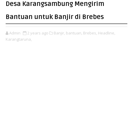
Desa Karangsambung Mengirim
Bantuan untuk Banjir di Brebes
Admin
2 years ago
Banjir,
bantuan,
Brebes,
Headline,
Karangtaruna,