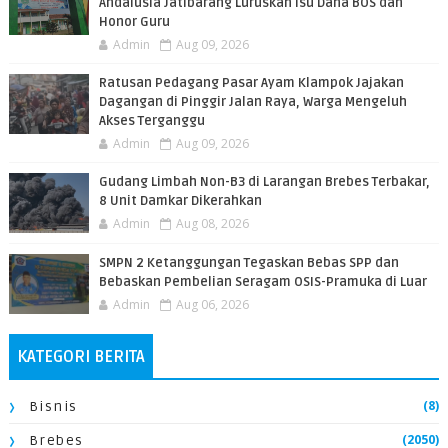
Andalusia Jatibarang Luruskan Isu Dana BOS dan
Honor Guru
Admin
Aug 09, 2026
​Ratusan Pedagang Pasar Ayam Klampok Jajakan
Dagangan di Pinggir Jalan Raya, Warga Mengeluh
Akses Terganggu
Admin
Aug 09, 2026
​Gudang Limbah Non-B3 di Larangan Brebes Terbakar,
8 Unit Damkar Dikerahkan
Admin
Aug 08, 2026
SMPN 2 Ketanggungan Tegaskan Bebas SPP dan
Bebaskan Pembelian Seragam OSIS-Pramuka di Luar
Admin
Aug 06, 2026
KATEGORI BERITA
(8)
Bisnis
(2050)
Brebes