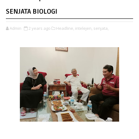
SENJATA BIOLOGI
Admin
2 years ago
Headline,
intelejen,
senjata,