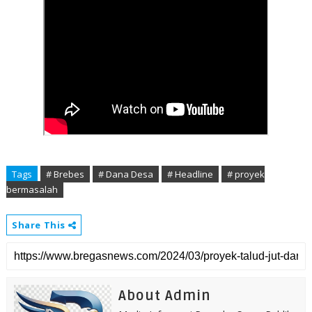
Tags
# Brebes
# Dana Desa
# Headline
# proyek
bermasalah
Share This
About Admin