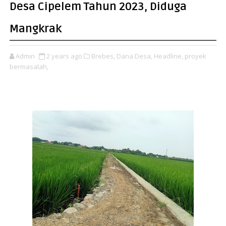
Desa Cipelem Tahun 2023, Diduga
Mangkrak
Admin
2 years ago
Brebes,
Dana Desa,
Headline,
proyek
bermasalah,