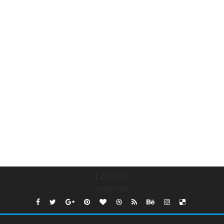
Laman
undefined