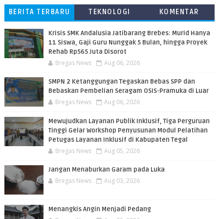
BERITA TERBARU
TEKNOLOGI
KOMENTAR
PEMBACA
Krisis SMK Andalusia Jatibarang Brebes: Murid Hanya
11 Siswa, Gaji Guru Nunggak 5 Bulan, hingga Proyek
Rehab Rp565 Juta Disorot
Bregas News
Aug 06, 2026
SMPN 2 Ketanggungan Tegaskan Bebas SPP dan
Bebaskan Pembelian Seragam OSIS-Pramuka di Luar
Bregas News
Aug 06, 2026
​Mewujudkan Layanan Publik Inklusif, Tiga Perguruan
Tinggi Gelar Workshop Penyusunan Modul Pelatihan
Petugas Layanan Inklusif di Kabupaten Tegal
Bregas News
Aug 05, 2026
Jangan Menaburkan Garam pada Luka
Bregas News
Aug 03, 2026
Menangkis Angin Menjadi Pedang