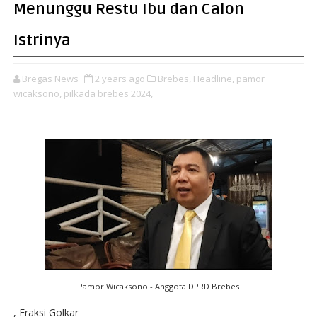
Menunggu Restu Ibu dan Calon
Istrinya
Bregas News
2 years ago
Brebes,
Headline,
pamor
wicaksono,
pilkada brebes 2024,
Pamor Wicaksono - Anggota DPRD Brebes
, Fraksi Golkar