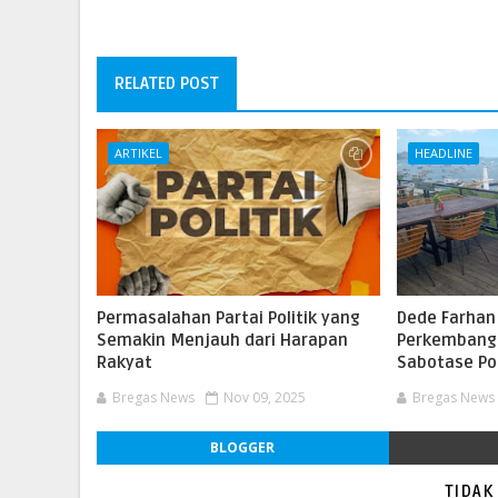
RELATED POST
ARTIKEL
HEADLINE
Permasalahan Partai Politik yang
Dede Farhan
Semakin Menjauh dari Harapan
Perkembang
Rakyat
Sabotase Pol
Bregas News
Nov 09, 2025
Bregas News
BLOGGER
TIDAK