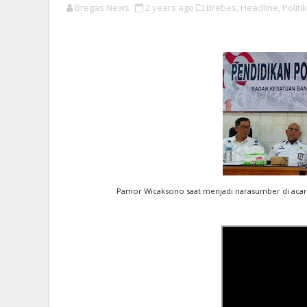
Bregas News
2 years ago
Brebes,
Headline,
Politik
Pamor Wicaksono saat menjadi narasumber di acara