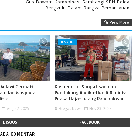
Gus Dawam Kompolnas, Sambangi SPN Polda
Bengkulu Dalam Rangka Pemantauan
View More
HEADLINE
 Aulawi Cermati
Kusnendro : Simpatisan dan
an dan Waspadai
Pendukung Andika-Hendi Diminta
itik
Puasa Hajat Jelang Pencoblosan
Aug 22, 2025
Bregas News
Nov 23, 2024
DISQUS
FACEBOOK
 ADA KOMENTAR: