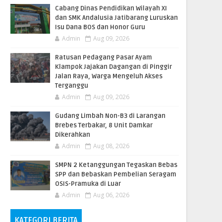
Cabang Dinas Pendidikan Wilayah XI
dan SMK Andalusia Jatibarang Luruskan
Isu Dana BOS dan Honor Guru
Admin
Aug 09, 2026
​Ratusan Pedagang Pasar Ayam
Klampok Jajakan Dagangan di Pinggir
Jalan Raya, Warga Mengeluh Akses
Terganggu
Admin
Aug 09, 2026
​Gudang Limbah Non-B3 di Larangan
Brebes Terbakar, 8 Unit Damkar
Dikerahkan
Admin
Aug 08, 2026
SMPN 2 Ketanggungan Tegaskan Bebas
SPP dan Bebaskan Pembelian Seragam
OSIS-Pramuka di Luar
Admin
Aug 06, 2026
KATEGORI BERITA