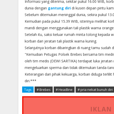
Informasi yang diterima, sekitar pukul 16.00 WIB, ko
dunia dengan
gantung diri
di kusen depan pintu kam
Sebelum ditemukan meninggal dunia, sekira pukul 13.0
Kemudian pada pukul 15.39 WIB, isterinya melihat k
mandi dengan menggunakan tali plastik warna orange da
Setelah itu, saksi keluar rumah minta tolong kepad
korban dari jeratan tali plastik warna kuning.
Selanjutnya korban dibaringkan di ruang tamu sudah 
"Kemudian Petugas Polsek Brebes bersama tim medis
oleh tim medis (DEWI SARTIKA) terdapat luka jeratan me
mengeluarkan sperma dan tidak ditemukan tanda-tan
Keterangan dari pihak kekuarga, korban diduga terlil
diri.***
Tags
# Brebes
# Headline
# pria nekat bunuh diri
IKLAN