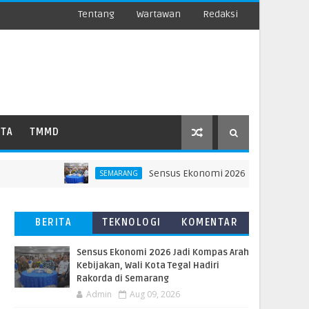
Tentang
Wartawan
Redaksi
ATA
TMMD
Sensus Ekonomi 2026 Jadi Kompas Arah K
SEMARANG
BERITA
TEKNOLOGI
KOMENTAR
TERBARU
PEMBACA
Sensus Ekonomi 2026 Jadi Kompas Arah
Kebijakan, Wali Kota Tegal Hadiri
Rakorda di Semarang
Admin
Aug 09, 2026