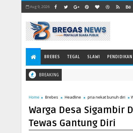
Aug 9, 2026
BREBES
TEGAL
SLAWI
PENDIDIKAN
BREAKING
Home
Brebes
Headline
pria nekat bunuh diri
W
Warga Desa Sigambir 
Tewas Gantung Diri