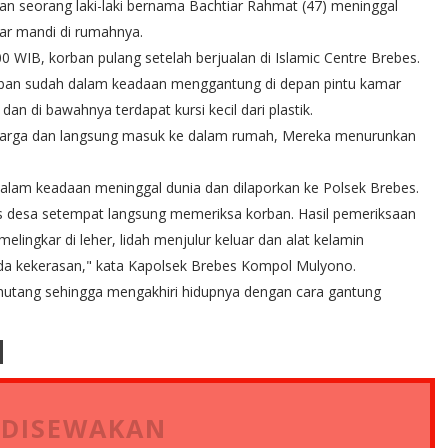
rban seorang laki-laki bernama Bachtiar Rahmat (47) meninggal
ar mandi di rumahnya.
0 WIB, korban pulang setelah berjualan di Islamic Centre Brebes.
orban sudah dalam keadaan menggantung di depan pintu kamar
n di bawahnya terdapat kursi kecil dari plastik.
a warga dan langsung masuk ke dalam rumah, Mereka menurunkan
dalam keadaan meninggal dunia dan dilaporkan ke Polsek Brebes.
 desa setempat langsung memeriksa korban. Hasil pemeriksaan
lingkar di leher, lidah menjulur keluar dan alat kelamin
da kekerasan," kata Kapolsek Brebes Kompol Mulyono.
it hutang sehingga mengakhiri hidupnya dengan cara gantung
 DISEWAKAN