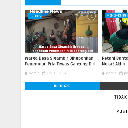
MENGAKHIRI 
BREBES
PENYAKIT M
Warga Desa Sigambir Dihebohkan
Petani Bant
Penemuan Pria Tewas Gantung Diri
Nekat Akhiri
Admin
Jun 03, 2024
Admin
Ja
BLOGGER
TIDAK
POST