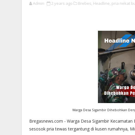
Admin
2 years ago
Brebes,
Headline,
pria nekat bu
Warga Desa Sigambir Dihebohkan Den
Bregasnews.com - Warga Desa Sigambir Kecamatan 
sesosok pria tewas tergantung di kusen rumahnya, Mi