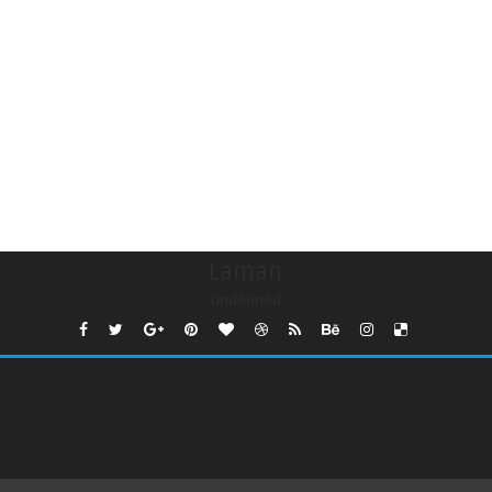
Laman
undefined