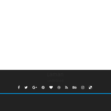
Laman
undefined