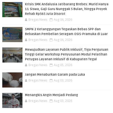
PEMBACA
Krisis SMK Andalusia Jatibarang Brebes: Murid Hanya
11 Siswa, Gaji Guru Nunggak 5 Bulan, hingga Proyek
Rehab Rp565 Juta Disorot
Bregas News
Aug 06, 2026
SMPN 2 Ketanggungan Tegaskan Bebas SPP dan
Bebaskan Pembelian Seragam OSIS-Pramuka di Luar
Bregas News
Aug 06, 2026
​Mewujudkan Layanan Publik Inklusif, Tiga Perguruan
Tinggi Gelar Workshop Penyusunan Modul Pelatihan
Petugas Layanan Inklusif di Kabupaten Tegal
Bregas News
Aug 05, 2026
Jangan Menaburkan Garam pada Luka
Bregas News
Aug 03, 2026
Menangkis Angin Menjadi Pedang
Bregas News
Aug 03, 2026