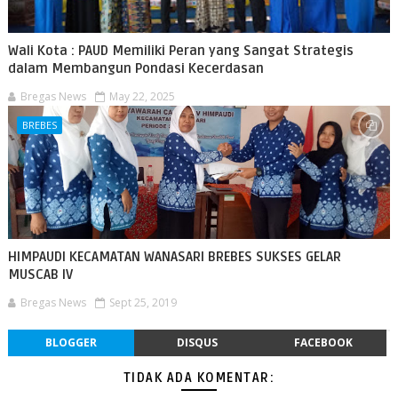
Wali Kota : PAUD Memiliki Peran yang Sangat Strategis
dalam Membangun Pondasi Kecerdasan
Bregas News
May 22, 2025
BREBES
HIMPAUDI KECAMATAN WANASARI BREBES SUKSES GELAR
MUSCAB IV
Bregas News
Sept 25, 2019
BLOGGER
DISQUS
FACEBOOK
TIDAK ADA KOMENTAR: