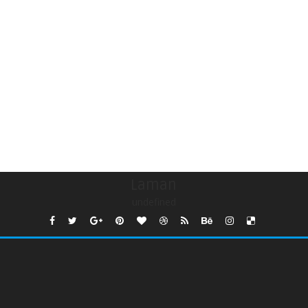
Laman
undefined