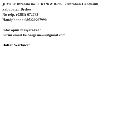
Jl.Malik Ibrahim no.11 RT/RW 02/02, kelurahan Gandasuli,
kabupaten Brebes
No telp. (0283) 672782
085229907990
Handphone :
Info/ opini masyarakat :
Kirim email ke bregasnews@gmail.com
Daftar Wartawan