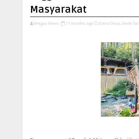
Masyarakat
Bregas News
11 months ago
Dana Desa,
Dede far