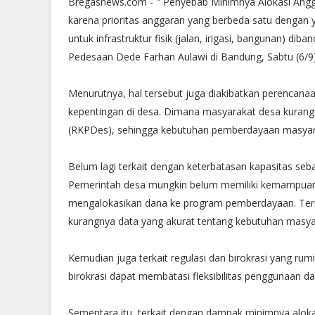
Bregasnews.com - " Penyebab Minimnya Alokasi Ang
karena prioritas anggaran yang berbeda satu dengan ya
untuk infrastruktur fisik (jalan, irigasi, bangunan) 
Pedesaan Dede Farhan Aulawi di Bandung, Sabtu (6/9)
Menurutnya, hal tersebut juga diakibatkan perencana
kepentingan di desa. Dimana masyarakat desa kurang
(RKPDes), sehingga kebutuhan pemberdayaan masyaraka
Belum lagi terkait dengan keterbatasan kapasitas se
Pemerintah desa mungkin belum memiliki kemampuan
mengalokasikan dana ke program pemberdayaan. T
kurangnya data yang akurat tentang kebutuhan masyar
Kemudian juga terkait regulasi dan birokrasi yang ru
birokrasi dapat membatasi fleksibilitas penggunaan 
Sementara itu, terkait dengan dampak minimnya alok