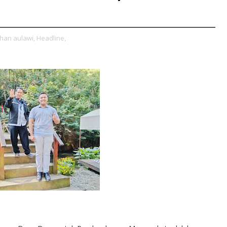
han aulawi,
Headline,