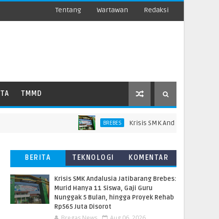
Tentang
Wartawan
Redaksi
ATA
TMMD
Krisis SMK Andalusia Jatibarang B
BREBES
BERITA
TEKNOLOGI
KOMENTAR
TERBARU
PEMBACA
Krisis SMK Andalusia Jatibarang Brebes:
Murid Hanya 11 Siswa, Gaji Guru
Nunggak 5 Bulan, hingga Proyek Rehab
Rp565 Juta Disorot
Bregas News
Aug 06, 2026