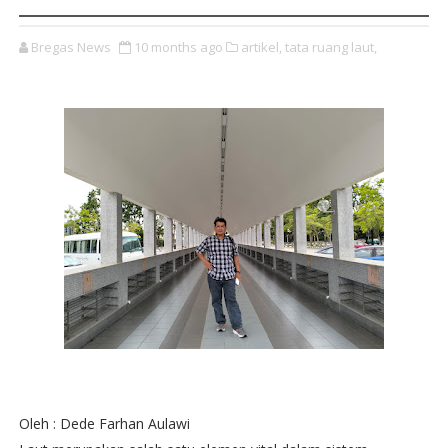
Bregas News
10 months ago
artikel,
tata ruang laut,
Oleh : Dede Farhan Aulawi