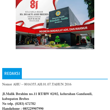
REDAKSI
Nomor AHU – 0016355.AH.01.07.TAHUN 2016
Jl.Malik Ibrahim no.11 RT/RW 02/02, kelurahan Gandasuli,
kabupaten Brebes
No telp. (0283) 672782
085229907990
Handphone :