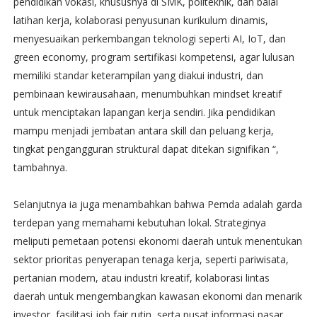
pendidikan vokasi, khususnya di SMK, politeknik, dan balai
latihan kerja, kolaborasi penyusunan kurikulum dinamis,
menyesuaikan perkembangan teknologi seperti AI, IoT, dan
green economy, program sertifikasi kompetensi, agar lulusan
memiliki standar keterampilan yang diakui industri, dan
pembinaan kewirausahaan, menumbuhkan mindset kreatif
untuk menciptakan lapangan kerja sendiri. Jika pendidikan
mampu menjadi jembatan antara skill dan peluang kerja,
tingkat pengangguran struktural dapat ditekan signifikan “,
tambahnya.
Selanjutnya ia juga menambahkan bahwa Pemda adalah garda
terdepan yang memahami kebutuhan lokal. Strateginya
meliputi pemetaan potensi ekonomi daerah untuk menentukan
sektor prioritas penyerapan tenaga kerja, seperti pariwisata,
pertanian modern, atau industri kreatif, kolaborasi lintas
daerah untuk mengembangkan kawasan ekonomi dan menarik
investor, fasilitasi job fair rutin, serta pusat informasi pasar