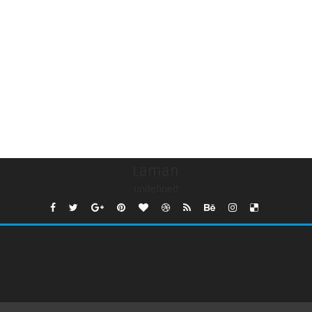
Laman
undefined