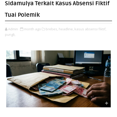
Sidamulya Terkait Kasus Absensi Fiktif
Tuai Polemik
Admin
month ago
brebes,
headline,
kasus absensi fiktif,
pungli,