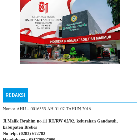
REDAKSI
Nomor AHU – 0016355.AH.01.07.TAHUN 2016
Jl.Malik Ibrahim no.11 RT/RW 02/02, kelurahan Gandasuli,
kabupaten Brebes
No telp. (0283) 672782
085229907990
Handphone :