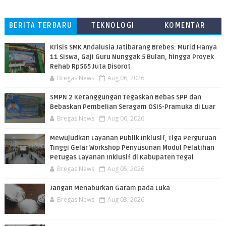
BERITA TERBARU
TEKNOLOGI
KOMENTAR
PEMBACA
Krisis SMK Andalusia Jatibarang Brebes: Murid Hanya
11 Siswa, Gaji Guru Nunggak 5 Bulan, hingga Proyek
Rehab Rp565 Juta Disorot
Bregas News
Aug 06, 2026
SMPN 2 Ketanggungan Tegaskan Bebas SPP dan
Bebaskan Pembelian Seragam OSIS-Pramuka di Luar
Bregas News
Aug 06, 2026
​Mewujudkan Layanan Publik Inklusif, Tiga Perguruan
Tinggi Gelar Workshop Penyusunan Modul Pelatihan
Petugas Layanan Inklusif di Kabupaten Tegal
Bregas News
Aug 05, 2026
Jangan Menaburkan Garam pada Luka
Bregas News
Aug 03, 2026