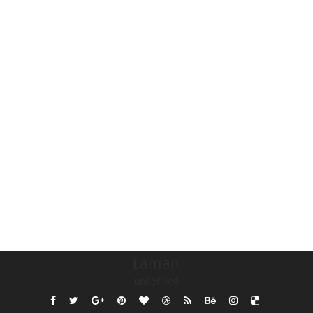
Laman
undefined