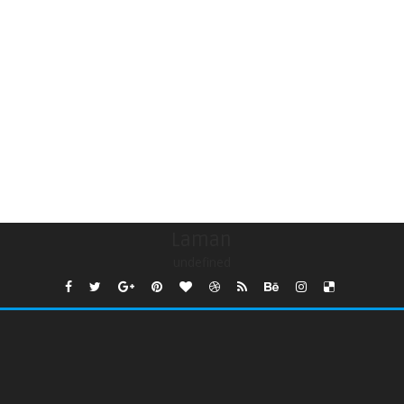
Laman
undefined