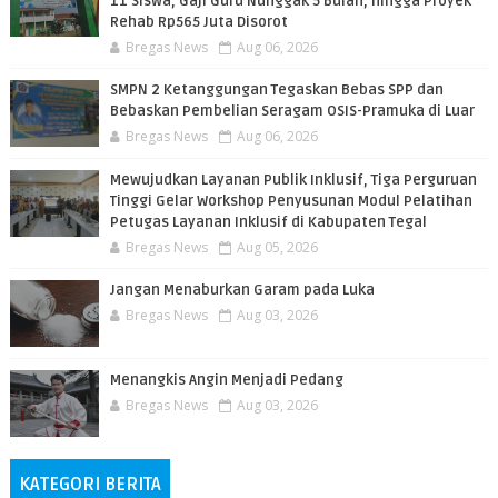
11 Siswa, Gaji Guru Nunggak 5 Bulan, hingga Proyek
Rehab Rp565 Juta Disorot
Bregas News
Aug 06, 2026
SMPN 2 Ketanggungan Tegaskan Bebas SPP dan
Bebaskan Pembelian Seragam OSIS-Pramuka di Luar
Bregas News
Aug 06, 2026
​Mewujudkan Layanan Publik Inklusif, Tiga Perguruan
Tinggi Gelar Workshop Penyusunan Modul Pelatihan
Petugas Layanan Inklusif di Kabupaten Tegal
Bregas News
Aug 05, 2026
Jangan Menaburkan Garam pada Luka
Bregas News
Aug 03, 2026
Menangkis Angin Menjadi Pedang
Bregas News
Aug 03, 2026
KATEGORI BERITA