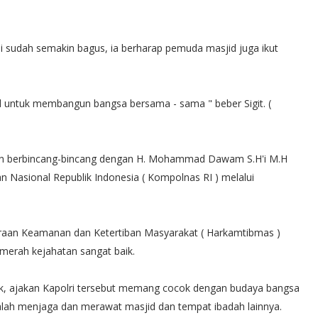
ni sudah semakin bagus, ia berharap pemuda masjid juga ikut
 untuk membangun bangsa bersama - sama " beber Sigit. (
an berbincang-bincang dengan H. Mohammad Dawam S.H'i M.H
an Nasional Republik Indonesia ( Kompolnas RI ) melalui
raan Keamanan dan Ketertiban Masyarakat ( Harkamtibmas )
 merah kejahatan sangat baik.
ak, ajakan Kapolri tersebut memang cocok dengan budaya bangsa
 ialah menjaga dan merawat masjid dan tempat ibadah lainnya.