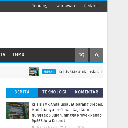
Tentang
Wartawan
Redaksi
ATA
TMMD
Krisis SMK Andalusia Jatibarang Brebes: Mu
BREBES
BERITA
TEKNOLOGI
KOMENTAR
TERBARU
PEMBACA
Krisis SMK Andalusia Jatibarang Brebes:
Murid Hanya 11 Siswa, Gaji Guru
Nunggak 5 Bulan, hingga Proyek Rehab
Rp565 Juta Disorot
Bregas News
Aug 06, 2026