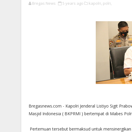
Bregas News
5 years ago
kapolri,
polri,
Bregasnews.com - Kapolri Jenderal Listiyo Sigit P
Masjid Indonesia ( BKPRMI ) bertempat di Mabes Polri 
Pertemuan tersebut bermaksud untuk mensinergikan 