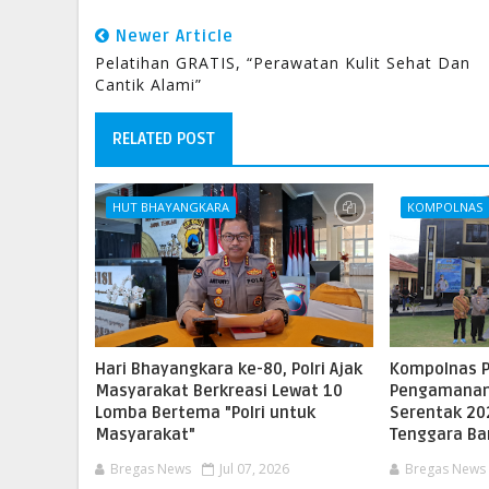
Newer Article
Pelatihan GRATIS, “Perawatan Kulit Sehat Dan
Cantik Alami”
RELATED POST
HUT BHAYANGKARA
KOMPOLNAS
​Hari Bhayangkara ke-80, Polri Ajak
Kompolnas P
Masyarakat Berkreasi Lewat 10
Pengamanan 
Lomba Bertema "Polri untuk
Serentak 20
Masyarakat"
Tenggara Ba
Bregas News
Jul 07, 2026
Bregas News