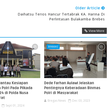
Older Article
Daihatsu Terios Hancur Tertabrak KA. Harina Di
Perlintasan Bulakamba Brebes
View More
BINMAS
antau Kesiapan
Dede Farhan Aulawi Jelaskan
Polri Pada Pilkada
Pentingnya Keberadaan Binmas
24 di Polda Nusa
Polri di Masyarakat
rat
Bregas News
Dec 03, 2023
Sept 01, 2024