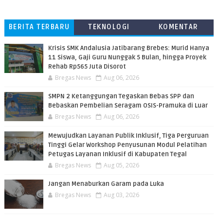
BERITA TERBARU
TEKNOLOGI
KOMENTAR
PEMBACA
Krisis SMK Andalusia Jatibarang Brebes: Murid Hanya
11 Siswa, Gaji Guru Nunggak 5 Bulan, hingga Proyek
Rehab Rp565 Juta Disorot
Bregas News
Aug 06, 2026
SMPN 2 Ketanggungan Tegaskan Bebas SPP dan
Bebaskan Pembelian Seragam OSIS-Pramuka di Luar
Bregas News
Aug 06, 2026
​Mewujudkan Layanan Publik Inklusif, Tiga Perguruan
Tinggi Gelar Workshop Penyusunan Modul Pelatihan
Petugas Layanan Inklusif di Kabupaten Tegal
Bregas News
Aug 05, 2026
Jangan Menaburkan Garam pada Luka
Bregas News
Aug 03, 2026