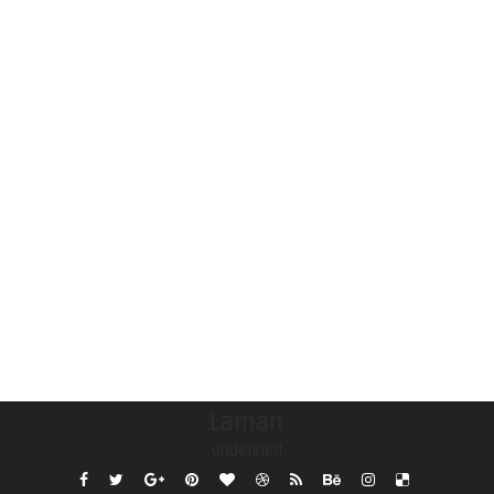
Laman
undefined